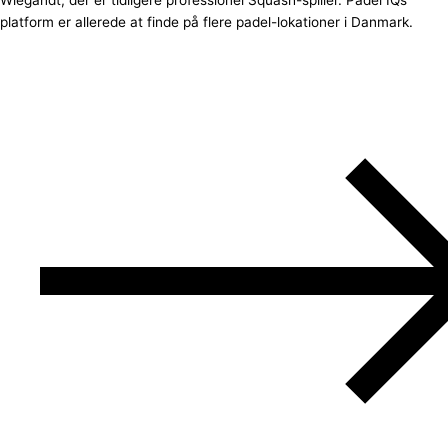
Wiegandt, der er tidligere professionel Squash-spiller. Padel IQs
platform er allerede at finde på flere padel-lokationer i Danmark.