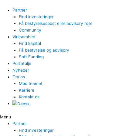
Gå
til
Partner
indholdet
Find investeringer
Få bestyrelsespost eller advisory rolle
Community
Virksomhed
Find kapital
Få bestyrelse og advisory
Soft Funding
Portefølje
Nyheder
Om os
Mød teamet
Karriere
Kontakt os
Menu
Partner
Find investeringer