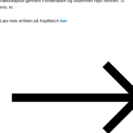
vækstkapital gennem Funderbeam og tilsammen rejst omtrent 13
mio. kr.
Læs hele artiklen på KapWatch
her