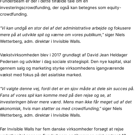
Funderbeam er der i dette tilfælde tale om en
investeringscrowdfunding, der også kan betegnes som equity-
crowdfunding.
“Vi kan undgå en stor del af det administrative arbejde og fokusere
mere på at udvikle spil og værne om vores publikum,”
siger Niels
Wetterberg, adm. direktør i Invisible Walls.
Vækstvirksomheden blev i 2017 grundlagt af David Jean Heldager
Pedersen og udvikler i dag sociale strategispil. Den nye kapital, skal
gennem salg og marketing styrke virksomhedens igangværende
vækst med fokus på det asiatiske marked.
“Vi valgte denne vej, fordi det er en sjov måde at dele sin succes på.
Fans af vores spil kan komme med på den rejse og se, at
investeringen bliver mere værd. Mens man ikke får meget ud af det
økonomisk, hvis man støtter os med crowdfunding,”
siger Niels
Wetterberg, adm. direktør i Invisible Walls.
Før Invisible Walls har fem danske virksomheder forsøgt at rejse