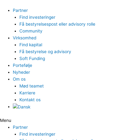
Gå
til
Partner
indholdet
Find investeringer
Få bestyrelsespost eller advisory rolle
Community
Virksomhed
Find kapital
Få bestyrelse og advisory
Soft Funding
Portefølje
Nyheder
Om os
Mød teamet
Karriere
Kontakt os
Menu
Partner
Find investeringer