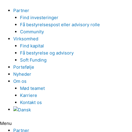
Gå
til
Partner
indholdet
Find investeringer
Få bestyrelsespost eller advisory rolle
Community
Virksomhed
Find kapital
Få bestyrelse og advisory
Soft Funding
Portefølje
Nyheder
Om os
Mød teamet
Karriere
Kontakt os
Menu
Partner