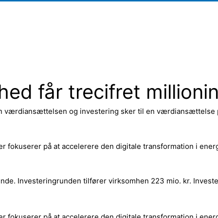
d får trecifret millioni
værdiansættelsen og investering sker til en værdiansættelse p
 fokuserer på at accelerere den digitale transformation i energ
de. Investeringrunden tilfører virksomhen 223 mio. kr. Investe
 fokuserer på at accelerere den digitale transformation i energ