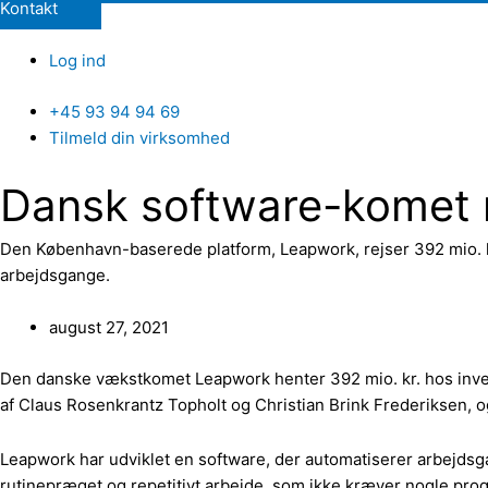
Kontakt
Log ind
+45 93 94 94 69
Tilmeld din virksomhed
Dansk software-komet r
Den København-baserede platform, Leapwork, rejser 392 mio. kr
arbejdsgange.
august 27, 2021
Den danske vækstkomet Leapwork henter 392 mio. kr. hos invest
af Claus Rosenkrantz Topholt og ​​Christian Brink Frederiksen,
Leapwork har udviklet en software, der automatiserer arbejdsga
rutinepræget og repetitivt arbejde, som ikke kræver nogle progr