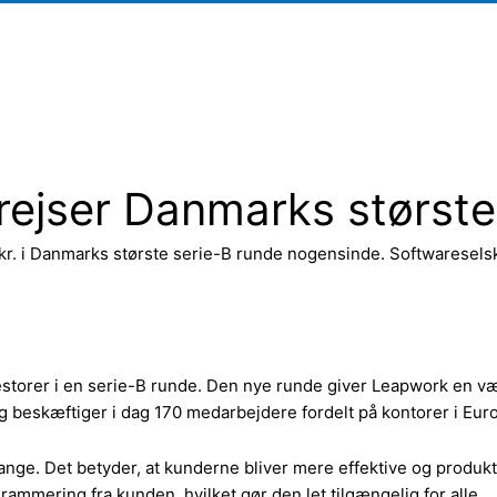
ejser Danmarks største
. i Danmarks største serie-B runde nogensinde. Softwareselskab
orer i en serie-B runde. Den nye runde giver Leapwork en værd
 og beskæftiger i dag 170 medarbejdere fordelt på kontorer i Eu
nge. Det betyder, at kunderne bliver mere effektive og produkt
ammering fra kunden, hvilket gør den let tilgængelig for alle.