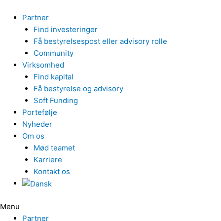
Gå
til
Partner
indholdet
Find investeringer
Få bestyrelsespost eller advisory rolle
Community
Virksomhed
Find kapital
Få bestyrelse og advisory
Soft Funding
Portefølje
Nyheder
Om os
Mød teamet
Karriere
Kontakt os
Menu
Partner