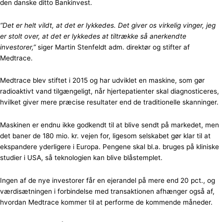
den danske ditto Bankinvest.
“Det er helt vildt, at det er lykkedes. Det giver os virkelig vinger, jeg
er stolt over, at det er lykkedes at tiltrække så anerkendte
investorer,”
siger Martin Stenfeldt adm. direktør og stifter af
Medtrace.
Medtrace blev stiftet i 2015 og har udviklet en maskine, som gør
radioaktivt vand tilgængeligt, når hjertepatienter skal diagnosticeres,
hvilket giver mere præcise resultater end de traditionelle skanninger.
Maskinen er endnu ikke godkendt til at blive sendt på markedet, men
det baner de 180 mio. kr. vejen for, ligesom selskabet gør klar til at
ekspandere yderligere i Europa. Pengene skal bl.a. bruges på kliniske
studier i USA, så teknologien kan blive blåstemplet.
Ingen af de nye investorer får en ejerandel på mere end 20 pct., og
værdisætningen i forbindelse med transaktionen afhænger også af,
hvordan Medtrace kommer til at performe de kommende måneder.