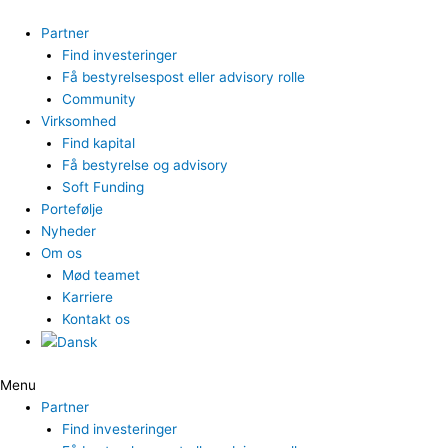
Gå
til
Partner
indholdet
Find investeringer
Få bestyrelsespost eller advisory rolle
Community
Virksomhed
Find kapital
Få bestyrelse og advisory
Soft Funding
Portefølje
Nyheder
Om os
Mød teamet
Karriere
Kontakt os
Menu
Partner
Find investeringer