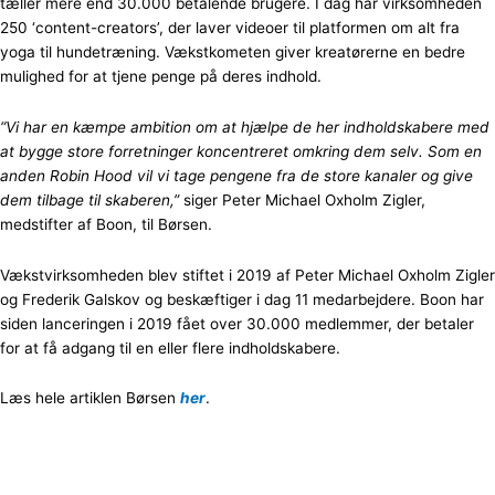
tæller mere end 30.000 betalende brugere. I dag har virksomheden
250 ‘content-creators’, der laver videoer til platformen om alt fra
yoga til hundetræning. Vækstkometen giver kreatørerne en bedre
mulighed for at tjene penge på deres indhold.
“Vi har en kæmpe ambition om at hjælpe de her indholdskabere med
at bygge store forretninger koncentreret omkring dem selv. Som en
anden Robin Hood vil vi tage pengene fra de store kanaler og give
dem tilbage til skaberen,”
siger Peter Michael Oxholm Zigler,
medstifter af Boon, til Børsen.
Vækstvirksomheden blev stiftet i 2019 af Peter Michael Oxholm Zigler
og Frederik Galskov og beskæftiger i dag 11 medarbejdere. Boon har
siden lanceringen i 2019 fået over 30.000 medlemmer, der betaler
for at få adgang til en eller flere indholdskabere.
Læs hele artiklen Børsen
her
.