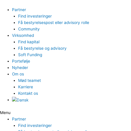
Gå
til
Partner
indholdet
Find investeringer
Få bestyrelsespost eller advisory rolle
Community
Virksomhed
Find kapital
Få bestyrelse og advisory
Soft Funding
Portefølje
Nyheder
Om os
Mød teamet
Karriere
Kontakt os
Menu
Partner
Find investeringer