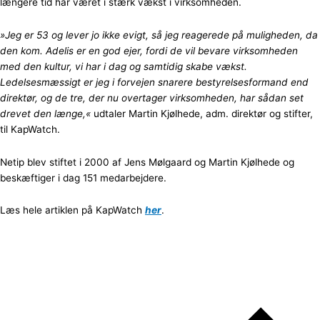
længere tid har været i stærk vækst i virksomheden.
»Jeg er 53 og lever jo ikke evigt, så jeg reagerede på muligheden, da
den
kom. Adelis er en god ejer, fordi de vil bevare virksomheden
med den kultur, vi har i dag og samtidig skabe vækst.
Ledelsesmæssigt er jeg i forvejen snarere bestyrelsesformand end
direktør, og de tre, der nu overtager virksomheden, har sådan set
drevet den længe,«
udtaler Martin Kjølhede, adm. direktør og stifter,
til KapWatch.
Netip blev stiftet i 2000 af Jens Mølgaard og Martin Kjølhede og
beskæftiger i dag 151 medarbejdere.
Læs hele artiklen på KapWatch
her
.