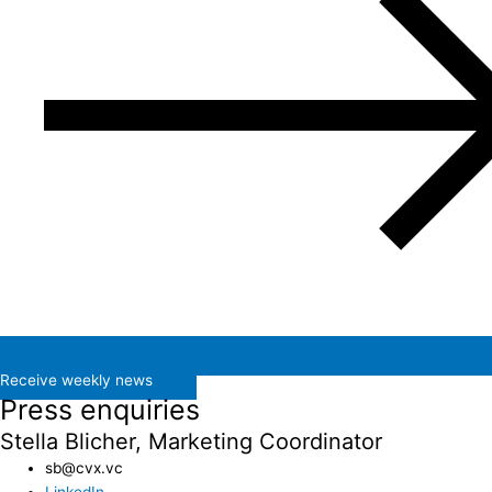
Receive weekly news
Press enquiries
Stella Blicher, Marketing Coordinator
sb@cvx.vc​