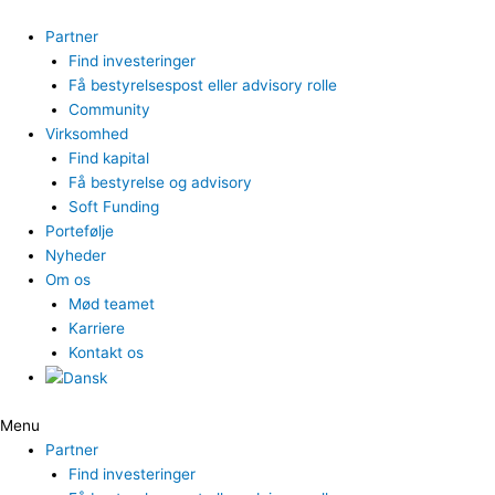
Gå
til
Partner
indholdet
Find investeringer
Få bestyrelsespost eller advisory rolle
Community
Virksomhed
Find kapital
Få bestyrelse og advisory
Soft Funding
Portefølje
Nyheder
Om os
Mød teamet
Karriere
Kontakt os
Menu
Partner
Find investeringer