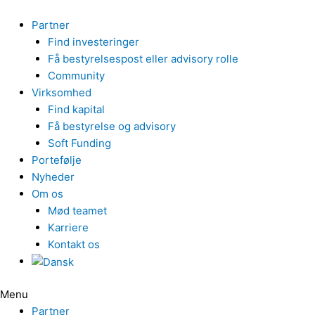
Gå
til
Partner
indholdet
Find investeringer
Få bestyrelsespost eller advisory rolle
Community
Virksomhed
Find kapital
Få bestyrelse og advisory
Soft Funding
Portefølje
Nyheder
Om os
Mød teamet
Karriere
Kontakt os
Menu
Partner