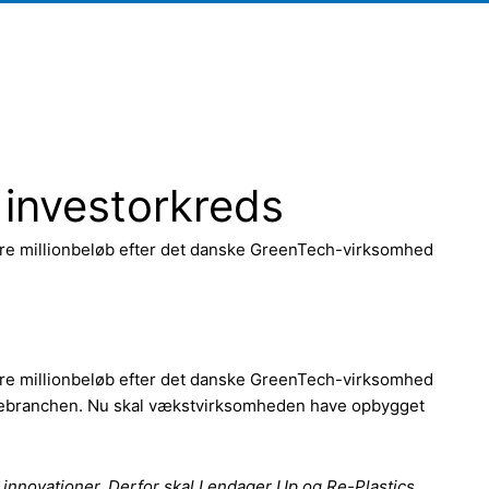
investorkreds
ørre millionbeløb efter det danske GreenTech-virksomhed
ørre millionbeløb efter det danske GreenTech-virksomhed
yggebranchen. Nu skal vækstvirksomheden have opbygget
innovationer. Derfor skal Lendager Up og Re-Plastics