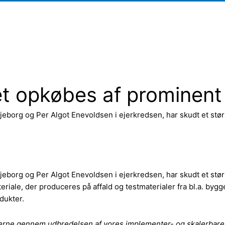
 opkøbes af prominent 
ljeborg og Per Algot Enevoldsen i ejerkredsen, har skudt et st
ljeborg og Per Algot Enevoldsen i ejerkredsen, har skudt et st
riale, der produceres på affald og testmaterialer fra bl.a. b
odukter.
serne gennem udbredelsen af vores implementer- og skalerbare 