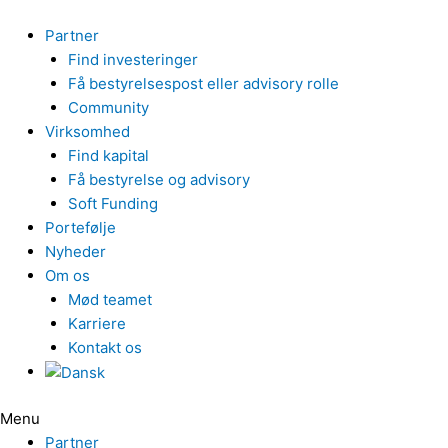
Gå
til
Partner
indholdet
Find investeringer
Få bestyrelsespost eller advisory rolle
Community
Virksomhed
Find kapital
Få bestyrelse og advisory
Soft Funding
Portefølje
Nyheder
Om os
Mød teamet
Karriere
Kontakt os
Menu
Partner