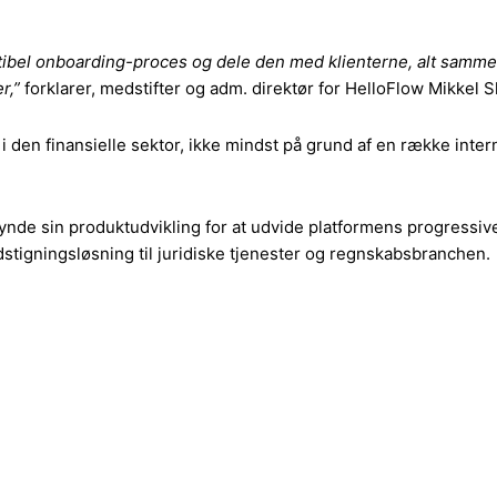
ibel onboarding-proces og dele den med klienterne, alt sammen 
r,”
forklarer, medstifter og adm. direktør for HelloFlow Mikkel 
 den finansielle sektor, ikke mindst på grund af en række intern
de sin produktudvikling for at udvide platformens progressiv
dstigningsløsning til juridiske tjenester og regnskabsbranchen.