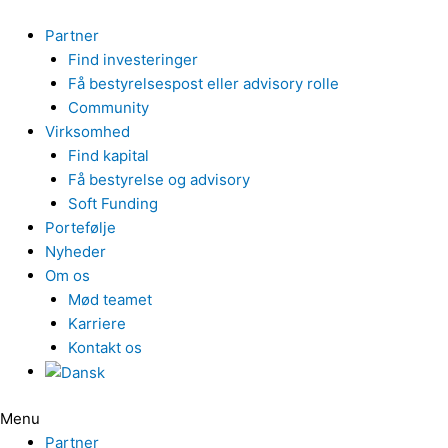
Gå
til
Partner
indholdet
Find investeringer
Få bestyrelsespost eller advisory rolle
Community
Virksomhed
Find kapital
Få bestyrelse og advisory
Soft Funding
Portefølje
Nyheder
Om os
Mød teamet
Karriere
Kontakt os
Menu
Partner