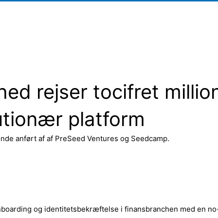
 rejser tocifret million
utionær platform
runde anført af af PreSeed Ventures og Seedcamp.
onboarding og identitetsbekræftelse i finansbranchen med en n