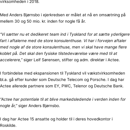
virksomheden i 2018.
Med Anders Bjørnsbo i ejerkredsen er målet at nå en omsætning på
mellem 30 og 50 mio. kr. inden for nogle få år.
“Vi sætter nu et dedikeret team ind i Tyskland for at sætte yderligere
fart i aftalerne med de store konsulenthuse. Vi har i forvejen aftaler
med nogle af de store konsulenthuse, men vi skal have mange flere
koblet på. Det skal den fysiske tilstedeværelse være med til at
accelerere,”
siger Leif Sørensen, stifter og adm. direktør i Actee.
I forbindelse med ekspansionen til Tyskland vil vækstvirksomheden
bl.a. gå efter kunder som Deutsche Telecom og Porsche. I dag har
Actee allerede partnere som EY, PWC, Telenor og Deutsche Bank.
“Actee har potentiale til at blive markedsledende i verden inden for
nogle år,”
siger Anders Bjørnsbo.
I dag har Actee 15 ansatte og holder til i deres hovedkontor i
Roskilde.