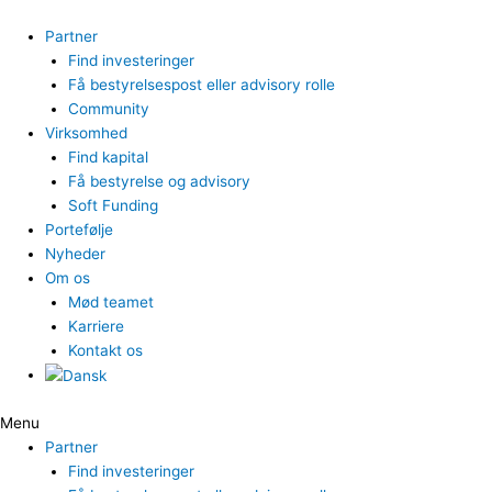
Gå
til
Partner
indholdet
Find investeringer
Få bestyrelsespost eller advisory rolle
Community
Virksomhed
Find kapital
Få bestyrelse og advisory
Soft Funding
Portefølje
Nyheder
Om os
Mød teamet
Karriere
Kontakt os
Menu
Partner
Find investeringer