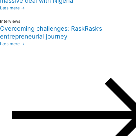
massive deal with Nigeria
Læs mere →
Interviews
Overcoming challenges: RaskRask’s
entrepreneurial journey
Læs mere →