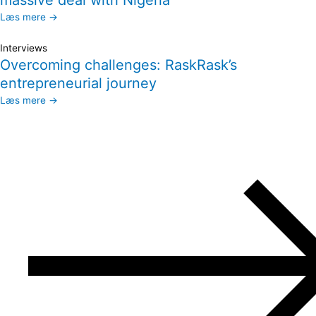
massive deal with Nigeria
Læs mere →
Interviews
Overcoming challenges: RaskRask’s
entrepreneurial journey
Læs mere →