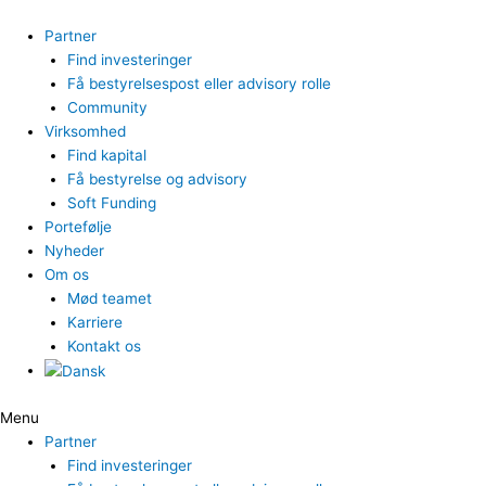
Gå
til
Partner
indholdet
Find investeringer
Få bestyrelsespost eller advisory rolle
Community
Virksomhed
Find kapital
Få bestyrelse og advisory
Soft Funding
Portefølje
Nyheder
Om os
Mød teamet
Karriere
Kontakt os
Menu
Partner
Find investeringer