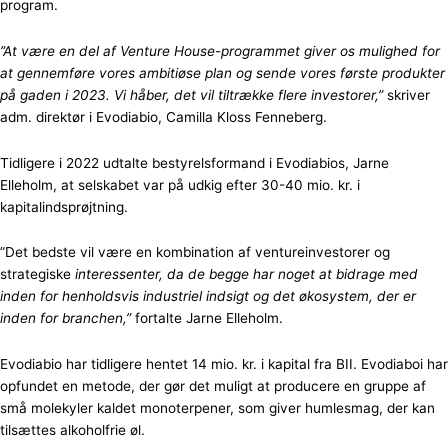
program.
”At være en del af Venture House-programmet giver os mulighed for
at gennemføre vores ambitiøse plan og sende vores første produkter
på gaden i 2023. Vi håber, det vil tiltrække flere investorer,”
skriver
adm. direktør i Evodiabio, Camilla Kloss Fenneberg.
Tidligere i 2022 udtalte bestyrelsformand i Evodiabios, Jarne
Elleholm, at selskabet var på udkig efter 30-40 mio. kr. i
kapitalindsprøjtning.
”Det bedste vil være en kombination af ventureinvestorer og
strategiske
interessenter, da de begge har noget at bidrage med
inden for henholdsvis industriel indsigt og det økosystem, der er
inden for branchen,”
fortalte Jarne Elleholm.
Evodiabio har tidligere hentet 14 mio. kr. i kapital fra BII. Evodiaboi har
opfundet en metode, der gør det muligt at producere en gruppe af
små molekyler kaldet monoterpener, som giver humlesmag, der kan
tilsættes alkoholfrie øl.