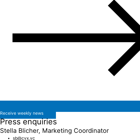
Receive weekly news
Press enquiries
Stella Blicher, Marketing Coordinator
sb@cvx.vc​