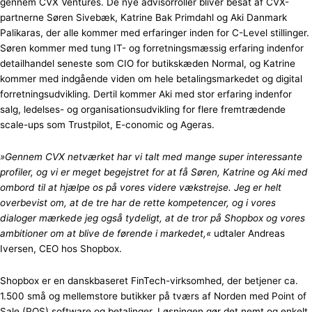
gennem CVX Ventures. De nye advisorroller bliver besat af CVX-
partnerne Søren Sivebæk, Katrine Bak Primdahl og Aki Danmark
Palikaras, der alle kommer med erfaringer inden for C-Level stillinger.
Søren kommer med tung IT- og forretningsmæssig erfaring indenfor
detailhandel seneste som CIO for butikskæden Normal, og Katrine
kommer med indgående viden om hele betalingsmarkedet og digital
forretningsudvikling. Dertil kommer Aki med stor erfaring indenfor
salg, ledelses- og organisationsudvikling for flere fremtrædende
scale-ups som Trustpilot, E-conomic og Ageras.
»Gennem CVX netværket har vi talt med mange super interessante
profiler, og vi er meget begejstret for at få Søren, Katrine og Aki med
ombord til at hjælpe os på vores videre vækstrejse. Jeg er helt
overbevist om, at de tre har de rette kompetencer, og i vores
dialoger mærkede jeg også tydeligt, at de tror på Shopbox og vores
ambitioner om at blive de førende i markedet,«
udtaler Andreas
Iversen, CEO hos Shopbox.
Shopbox er en danskbaseret FinTech-virksomhed, der betjener ca.
1.500 små og mellemstore butikker på tværs af Norden med Point of
Sale (POS) software og betalinger. Løsningen gør det nemt og enkelt