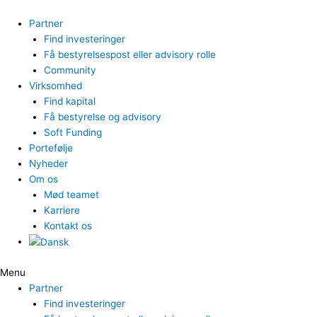
Gå
til
Partner
indholdet
Find investeringer
Få bestyrelsespost eller advisory rolle
Community
Virksomhed
Find kapital
Få bestyrelse og advisory
Soft Funding
Portefølje
Nyheder
Om os
Mød teamet
Karriere
Kontakt os
Menu
Partner
Find investeringer