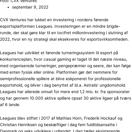
Foto: CVX Ventures
september 9, 2022
CVX Ventures har lukket en investering i nordens førende
esportsplatformen Leagues. Investeringen er en mindre brigde-
runde, der skal gøre klar til en tocifret millioninvestering i slutning af
2022, hvor en ny strategi skal eksekveres for esportsvirksomheden.
Leagues har udviklet et førende turneringssystem til esport på
konkurrenceplan, hvor casual gaming er taget til det næste niveau,
med organiserede turneringer, pengepræmier og seere, der kan følge
med enten fysisk eller online. Platformen gør det nemmere for
semiprofessionelle spillere at blive eskponeret for professionelle
esportshold, og bliver i dag benyttet af bl.a. Astralis’ ungdomshold.
Leagues har allerede omsat for mere end 1,2 mio. kr. fra sponsorater
og har gennem 10.000 aktive spillere opsat 30 aktive ligaer på tværs
af 6 lande.
Leagues blev stiftet i 2017 af Mathias Horn, Frederik Hockauf og
Christian Henriksen og beskæftiger i dag fem fuldtidsansatte i
Danmark og seks udviklere i udlandet. I dag tæller eksisterende