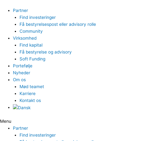
Gå
til
Partner
indholdet
Find investeringer
Få bestyrelsespost eller advisory rolle
Community
Virksomhed
Find kapital
Få bestyrelse og advisory
Soft Funding
Portefølje
Nyheder
Om os
Mød teamet
Karriere
Kontakt os
Menu
Partner
Find investeringer