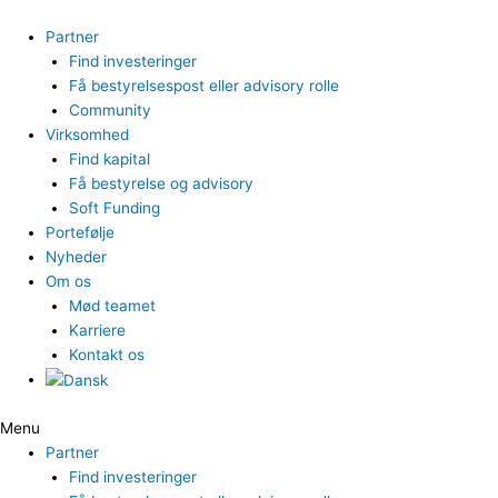
Gå
til
Partner
indholdet
Find investeringer
Få bestyrelsespost eller advisory rolle
Community
Virksomhed
Find kapital
Få bestyrelse og advisory
Soft Funding
Portefølje
Nyheder
Om os
Mød teamet
Karriere
Kontakt os
Menu
Partner
Find investeringer