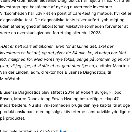
Vækstvirksomheden Blusense Diagnostics har rejst 34 mio. kr. fra en
investorgruppe bestående af nye og nuværende investorer.
Virksomheden har udviklet en point of care-testing metode, hvilket er
diagnostiske test. De diagnostiske tests bliver udført lynhurtigt og
uden afhængighed af laboratorier. Vækstvirksomheden forventer at
være en overskudsgivende forretning allerede i 2023.
»Det er helt klart ambitionen. Men for at kunne det, skal der
investeres en hel del, og det giver de 34 mio. kr., vi netop har fået
ind, mulighed for. Med vores nye fokus, penge på lommen og en klar
plan, vil jeg sige, at vi står et ret godt sted lige nu,«
udtaler Maarten
Van der Linden, adm. direktør hos Blusense Diagnostics, til
MedWatch.
Blusense Diagnostics blev stiftet i 2014 af Robert Burger, Filippo
Bosco, Marco Donolato og Edwin Hwu og beskæftiger i dag 47
medarbejdere. Nu skal virksomheden bruge den nye kapital til at øge
produktionskapaciteten og salgsaktiviteterne samt udvikle yderligere
på produktet.
Læs hele artiklen på KapWatch
her
.