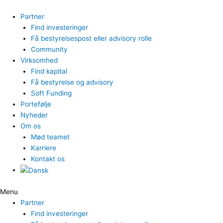
Gå
til
Partner
indholdet
Find investeringer
Få bestyrelsespost eller advisory rolle
Community
Virksomhed
Find kapital
Få bestyrelse og advisory
Soft Funding
Portefølje
Nyheder
Om os
Mød teamet
Karriere
Kontakt os
Menu
Partner
Find investeringer