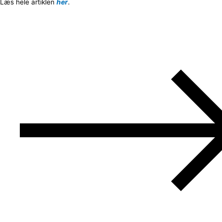
Læs hele artiklen
her
.