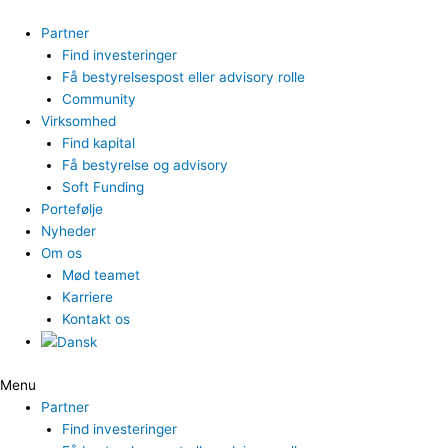
Gå
til
Partner
indholdet
Find investeringer
Få bestyrelsespost eller advisory rolle
Community
Virksomhed
Find kapital
Få bestyrelse og advisory
Soft Funding
Portefølje
Nyheder
Om os
Mød teamet
Karriere
Kontakt os
Menu
Partner
Find investeringer