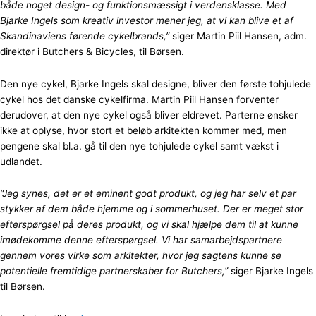
både noget design- og funktionsmæssigt i verdensklasse. Med
Bjarke Ingels som kreativ investor mener jeg, at vi kan blive et af
Skandinaviens førende cykelbrands,”
siger Martin Piil Hansen, adm.
direktør i Butchers & Bicycles, til Børsen.
Den nye cykel, Bjarke Ingels skal designe, bliver den første tohjulede
cykel hos det danske cykelfirma. Martin Piil Hansen forventer
derudover, at den nye cykel også bliver eldrevet. Parterne ønsker
ikke at oplyse, hvor stort et beløb arkitekten kommer med, men
pengene skal bl.a. gå til den nye tohjulede cykel samt vækst i
udlandet.
“Jeg synes, det er et eminent godt produkt, og jeg har selv et par
stykker af dem både hjemme og i sommerhuset. Der er meget stor
efterspørgsel på deres produkt, og vi skal hjælpe dem til at kunne
imødekomme denne efterspørgsel. Vi har samarbejdspartnere
gennem vores virke som arkitekter, hvor jeg sagtens kunne se
potentielle fremtidige partnerskaber for Butchers,”
siger Bjarke Ingels
til Børsen.