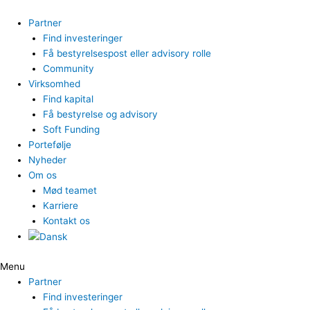
Gå
til
Partner
indholdet
Find investeringer
Få bestyrelsespost eller advisory rolle
Community
Virksomhed
Find kapital
Få bestyrelse og advisory
Soft Funding
Portefølje
Nyheder
Om os
Mød teamet
Karriere
Kontakt os
Menu
Partner
Find investeringer