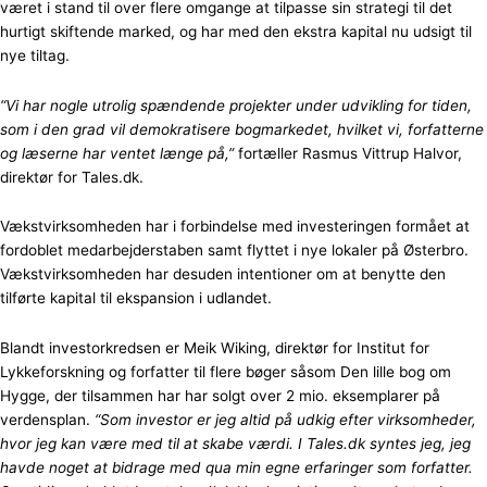
været i stand til over flere omgange at tilpasse sin strategi til det
hurtigt skiftende marked, og har med den ekstra kapital nu udsigt til
nye tiltag.
“Vi har nogle utrolig spændende projekter under udvikling for tiden,
som i den grad vil demokratisere bogmarkedet, hvilket vi, forfatterne
og læserne har ventet længe på,”
fortæller Rasmus Vittrup Halvor,
direktør for Tales.dk.
Vækstvirksomheden har i forbindelse med investeringen formået at
fordoblet medarbejderstaben samt flyttet i nye lokaler på Østerbro.
Vækstvirksomheden har desuden intentioner om at benytte den
tilførte kapital til ekspansion i udlandet.
Blandt investorkredsen er Meik Wiking, direktør for Institut for
Lykkeforskning og forfatter til flere bøger såsom Den lille bog om
Hygge, der tilsammen har har solgt over 2 mio. eksemplarer på
verdensplan.
“Som investor er jeg altid på udkig efter virksomheder,
hvor jeg kan være med til at skabe værdi. I Tales.dk syntes jeg, jeg
havde noget at bidrage med qua min egne erfaringer som forfatter.