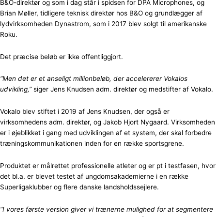
B&O-direktør og som i dag står i spidsen for DPA Microphones, og
Brian Møller, tidligere teknisk direktør hos B&O og grundlægger af
lydvirksomheden Dynastrom, som i 2017 blev solgt til amerikanske
Roku.
Det præcise beløb er ikke offentliggjort.
“Men det er et anseligt millionbeløb, der accelererer Vokalos
udvikling,”
siger Jens Knudsen adm. direktør og medstifter af Vokalo.
Vokalo blev stiftet i 2019 af Jens Knudsen, der også er
virksomhedens adm. direktør, og Jakob Hjort Nygaard. Virksomheden
er i øjeblikket i gang med udviklingen af et system, der skal forbedre
træningskommunikationen inden for en række sportsgrene.
Produktet er målrettet professionelle atleter og er pt i testfasen, hvor
det bl.a. er blevet testet af ungdomsakademierne i en række
Superligaklubber og flere danske landsholdssejlere.
“I vores første version giver vi trænerne mulighed for at segmentere