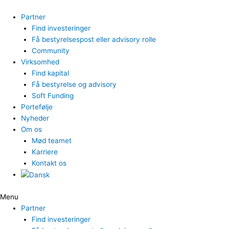
Gå
til
Partner
indholdet
Find investeringer
Få bestyrelsespost eller advisory rolle
Community
Virksomhed
Find kapital
Få bestyrelse og advisory
Soft Funding
Portefølje
Nyheder
Om os
Mød teamet
Karriere
Kontakt os
Menu
Partner
Find investeringer