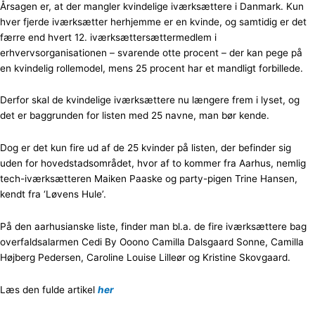
Årsagen er, at der mangler kvindelige iværksættere i Danmark. Kun
hver fjerde iværksætter herhjemme er en kvinde, og samtidig er det
færre end hvert 12. iværksættersættermedlem i
erhvervsorganisationen – svarende otte procent – der kan pege på
en kvindelig rollemodel, mens 25 procent har et mandligt forbillede.
Derfor skal de kvindelige iværksættere nu længere frem i lyset, og
det er baggrunden for listen med 25 navne, man bør kende.
Dog er det kun fire ud af de 25 kvinder på listen, der befinder sig
uden for hovedstadsområdet, hvor af to kommer fra Aarhus, nemlig
tech-iværksætteren Maiken Paaske og party-pigen Trine Hansen,
kendt fra ‘Løvens Hule’.
På den aarhusianske liste, finder man bl.a. de fire iværksættere bag
overfaldsalarmen Cedi By Ooono Camilla Dalsgaard Sonne, Camilla
Højberg Pedersen, Caroline Louise Lilleør og Kristine Skovgaard.
Læs den fulde artikel
her