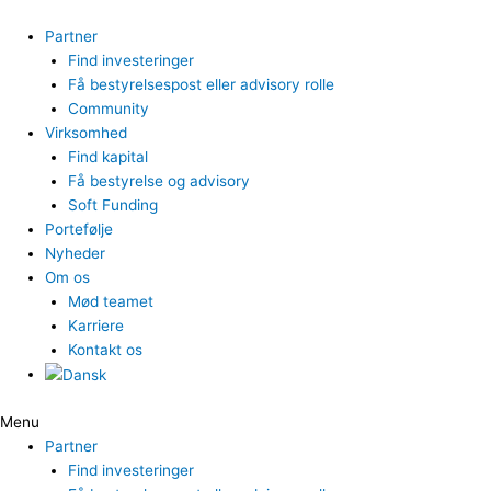
Gå
til
Partner
indholdet
Find investeringer
Få bestyrelsespost eller advisory rolle
Community
Virksomhed
Find kapital
Få bestyrelse og advisory
Soft Funding
Portefølje
Nyheder
Om os
Mød teamet
Karriere
Kontakt os
Menu
Partner
Find investeringer