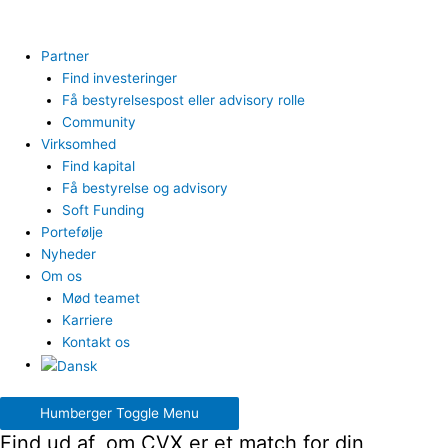
Partner
Find investeringer
Få bestyrelsespost eller advisory rolle
Community
Virksomhed
Find kapital
Få bestyrelse og advisory
Soft Funding
Portefølje
Nyheder
Om os
Mød teamet
Karriere
Kontakt os
Humberger Toggle Menu
Find ud af, om CVX er et match for din