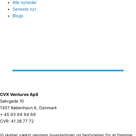
Alle nyheder
Seneste nyt
Blogs
CVX Ventures ApS
Sølvgade 10
1307 København K, Danmark
+ 45 93 94 94 69
CVR: 41 28 77 72
Vi skaber vækst gennem investeringer og bestyrelser for at fremme