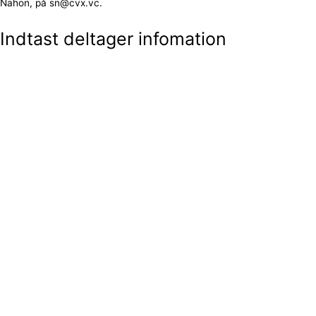
Nahon, på sn@cvx.vc.
Indtast deltager infomation