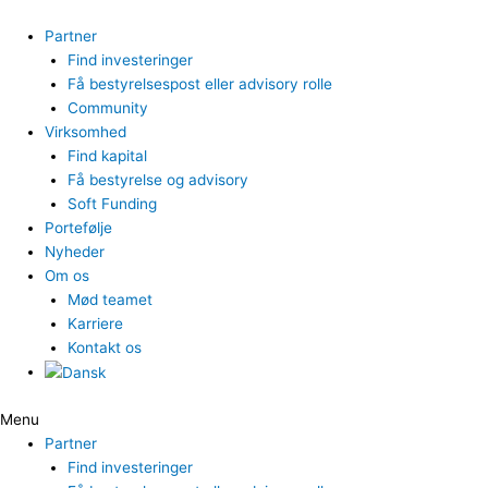
Gå
til
Partner
indholdet
Find investeringer
Få bestyrelsespost eller advisory rolle
Community
Virksomhed
Find kapital
Få bestyrelse og advisory
Soft Funding
Portefølje
Nyheder
Om os
Mød teamet
Karriere
Kontakt os
Menu
Partner
Find investeringer