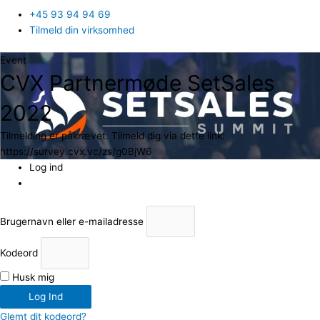
+45 93 94 94 69
Tilmeld din virksomhed
Event
CVX Partnermøde SetSales
2022
Tilmelding er påkrævet. Tilmeld dig via dette link:
https://survey.cvx.vc/zs/g0BjW6
Log ind
Brugernavn eller e-mailadresse
Kodeord
Husk mig
Log Ind
Glemt dit kodeord?