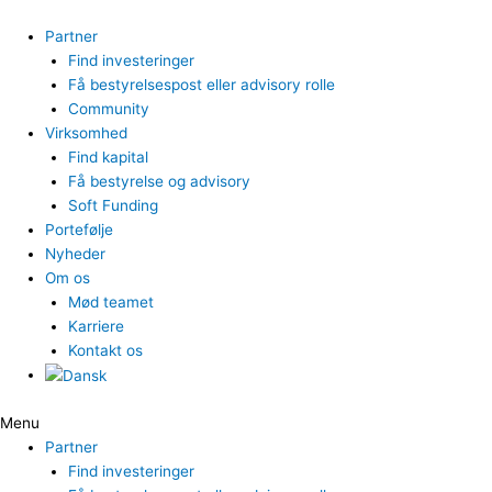
Gå
til
Partner
indholdet
Find investeringer
Få bestyrelsespost eller advisory rolle
Community
Virksomhed
Find kapital
Få bestyrelse og advisory
Soft Funding
Portefølje
Nyheder
Om os
Mød teamet
Karriere
Kontakt os
Menu
Partner
Find investeringer