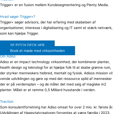
Trigger+ er en fusion mellem Kundesegmentering og Plenty Media.
Hvad søger Trigger+?
Trigger+ søger advisors, der har erfaring med skabelsen af
organisationer, interesse i digitalisering og IT samt et stærk netværk,
som kan hjælpe Trigger.
SE PITCH DECK HER
Book et møde med virksomheden
Om Adiso
Adiso er en impact technology virksomhed, der kombinerer planter,
health design og teknologi for at hjælpe folk til at skabe grønne rum,
der styrker menneskers helbred, mentalt og fysisk. Adisos mission vil
vende udviklingen og gøre op med det ressource spild af mennesker
der er på verdensplan – og de måler det med salg af magiske m2
planter. Målet er at ramme 0,5 Milliard husstande i verden.
Traction
Som konsulentforretning har Adiso omsat for over 2 mio. kr. første år.
Udviklingen af Happytatcreatoren forventes at være færdig i 2023.