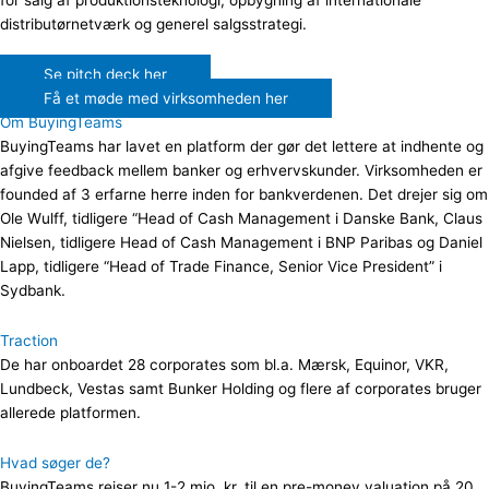
for salg af produktionsteknologi, opbygning af internationale
distributørnetværk og generel salgsstrategi.
Se pitch deck her
Få et møde med virksomheden her
Om BuyingTeams
BuyingTeams har lavet en platform der gør det lettere at indhente og
afgive feedback mellem banker og erhvervskunder. Virksomheden er
founded af 3 erfarne herre inden for bankverdenen. Det drejer sig om
Ole Wulff, tidligere “Head of Cash Management i Danske Bank, Claus
Nielsen, tidligere Head of Cash Management i BNP Paribas og Daniel
Lapp, tidligere “Head of Trade Finance, Senior Vice President” i
Sydbank.
Traction
De har onboardet 28 corporates som bl.a. Mærsk, Equinor, VKR,
Lundbeck, Vestas samt Bunker Holding og flere af corporates bruger
allerede platformen.
Hvad søger de?
BuyingTeams rejser nu 1-2 mio. kr. til en pre-money valuation på 20