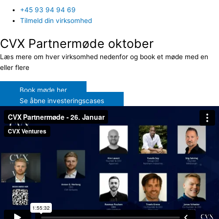
+45 93 94 94 69
Tilmeld din virksomhed
CVX Partnermøde oktober
Læs mere om hver virksomhed nedenfor og book et møde med en
eller flere
Book møde her
Se åbne investeringscases