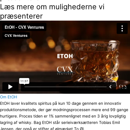
Læs mere om mulighederne vi
præsenterer
Om EtOH
EtOH laver kvalitets spiritus på kun 10 dage gennem en innovativ
produktionsmetode, der gør modningsprocessen mere end 99 gange
hurtigere. Proces tiden er 1% sammenlignet med en 3 årig lovpligtig
lagring af whisky. Bag EtOH står serieiværksætteren Tobias Emil
Jensen, der også er stifter af ølmærket To Øl.