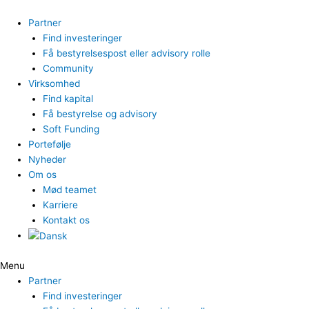
Gå
til
Partner
indholdet
Find investeringer
Få bestyrelsespost eller advisory rolle
Community
Virksomhed
Find kapital
Få bestyrelse og advisory
Soft Funding
Portefølje
Nyheder
Om os
Mød teamet
Karriere
Kontakt os
Menu
Partner
Find investeringer