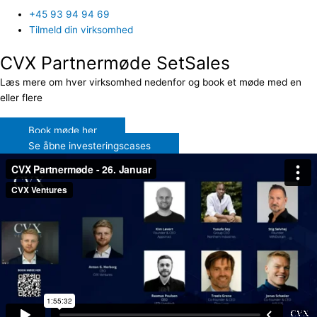
+45 93 94 94 69
Tilmeld din virksomhed
CVX Partnermøde SetSales
Læs mere om hver virksomhed nedenfor og book et møde med en
eller flere
Book møde her
Se åbne investeringscases