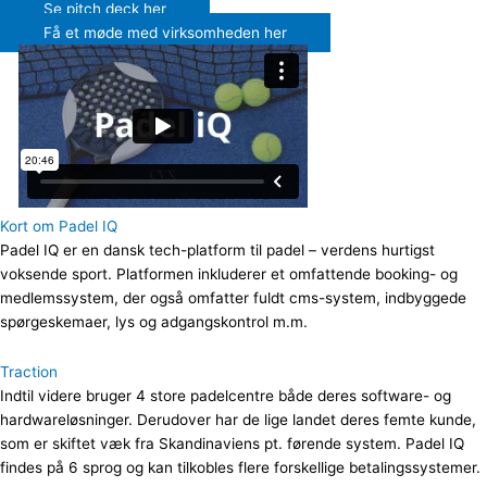
Se pitch deck her
Få et møde med virksomheden her
Kort om Padel IQ
Padel IQ er en dansk
tech-platform til padel – verdens hurtigst
voksende sport.
Platformen inkluderer et
omfattende booking- og
medlemssystem, der også omfatter fuldt cms-system, indbyggede
spørgeskemaer, lys og adgangskontrol m.m.
Traction
Indtil videre bruger 4 store padelcentre både deres software- og
hardwareløsninger. Derudover har de lige landet deres femte kunde,
som er skiftet væk fra Skandinaviens pt. førende system. Padel IQ
findes på 6 sprog og kan tilkobles flere forskellige betalingssystemer.