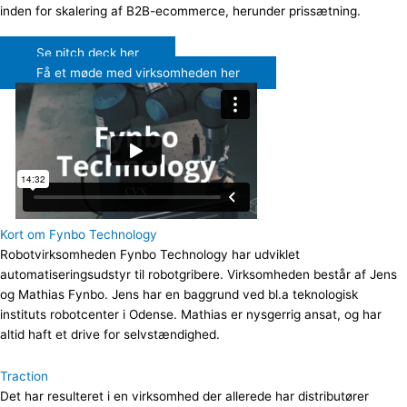
inden for skalering af B2B-ecommerce, herunder prissætning.
Se pitch deck her
Få et møde med virksomheden her
Kort om Fynbo Technology
Robotvirksomheden Fynbo Technology har udviklet
automatiseringsudstyr til robotgribere. Virksomheden består af Jens
og Mathias Fynbo. Jens har en baggrund ved bl.a teknologisk
instituts robotcenter i Odense. Mathias er nysgerrig ansat, og har
altid haft et drive for selvstændighed.
Traction
Det har resulteret i en virksomhed der allerede har distributører