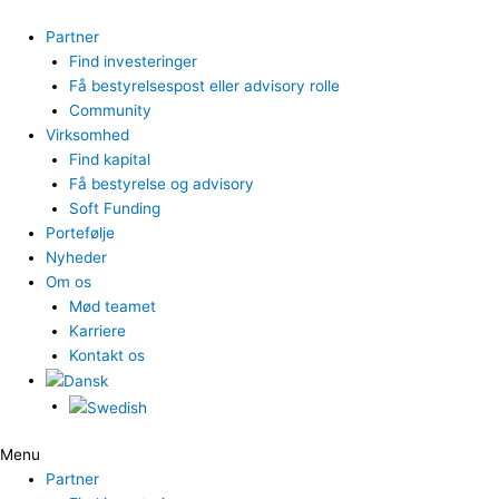
Gå
til
Partner
indholdet
Find investeringer
Få bestyrelsespost eller advisory rolle
Community
Virksomhed
Find kapital
Få bestyrelse og advisory
Soft Funding
Portefølje
Nyheder
Om os
Mød teamet
Karriere
Kontakt os
Menu
Partner