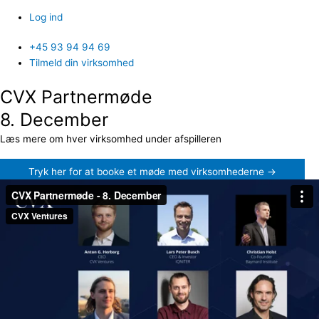
Log ind
+45 93 94 94 69
Tilmeld din virksomhed
CVX Partnermøde
8. December
Læs mere om hver virksomhed under afspilleren
Tryk her for at booke et møde med virksomhederne →