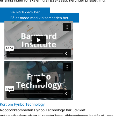
erfaring inden for skalering af B2B-SaaS, herunder prissætning.
Se pitch deck her
Få et møde med virksomheden her
Kort om Fynbo Technology
Robotvirksomheden Fynbo Technology har udviklet
automatiseringsudstyr til robotgribere. Virksomheden består af Jens