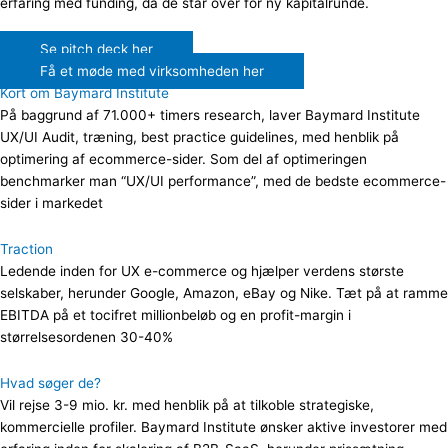
erfaring med funding, da de står over for ny kapitalrunde.
Se pitch deck her
Få et møde med virksomheden her
Kort om Baymard Institute
På baggrund af 71.000+ timers research, laver Baymard Institute
UX/UI Audit, træning, best practice guidelines, med henblik på
optimering af ecommerce-sider. Som del af optimeringen
benchmarker man “UX/UI performance”, med de bedste ecommerce-
sider i markedet
Traction
Ledende inden for UX e-commerce og hjælper verdens største
selskaber, herunder Google, Amazon, eBay og Nike. Tæt på at ramme
EBITDA på et tocifret millionbeløb og en profit-margin i
størrelsesordenen 30-40%
Hvad søger de?
Vil rejse 3-9 mio. kr. med henblik på at tilkoble strategiske,
kommercielle profiler. Baymard Institute ønsker aktive investorer med