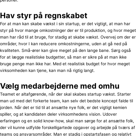
personer.
Hav styr på regnskabet
For at man kan skabe vækst i sin startup, er det vigtigt, at man har
styr på hvor mange omkostninger der er til produktion, og hvor meget
man har råd til at bruge, for stadig at skabe vækst. Overvej om der er
områder, hvor I kan reducere omkostningerne, uden at gå ned på
kvaliteten. Små-ører kan give meget på den lange bane. Sørg også
for at lægge realistiske budgetter, så man er sikre på at man ikke
bruge penge man ikke har. Med et realistisk budget for hvor meget
virksomheden kan tjene, kan man nå rigtig langt.
Vælg medarbejderne med omhu
Teamet er altafgørende, når der skal skabes startup vækst. Starter
man ud med det forkerte team, kan selv det bedste koncept falde til
jorden. Når det er tid til at ansætte nye folk, er det vigtigt kemien
spiller, og at kandidaten deler virksomhedens vision. Udover
erfaringen og en solid know-how, skal man sørge for at ansætte folk,
der vil kunne udfylde forskelligartede opgaver og arbejde på tværs af
teams og ansvarsområder. Man er stadig i opstartsfasen og relativt