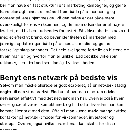
bør man have en fast struktur i ens marketing kampagner, og gerne
have planlagt mindst én måned frem både på annoncering og
content på jeres hjemmeside. På den måde er det både mere
overskueligt for ens virksomhed, og det man udsender er af højere
kvalitet, end hvis det udsendes forhastet. Få virksomhedens navn ud
med et effektivt brand, og bevar identiteten på markedet med
jævnlige opdateringer, både på de sociale medier og gennem
forskellige slags annoncer. Det hele skal gerne fortælle en historie om
hvem man er, og hvorfor man er unikke. Lad det ikke virke som
reklamer, men derimod som indsigt i virksomheden.
Benyt ens netværk på bedste vis
Selvom man måske allerede er godt etableret, så er netværk stadig
nøglen til den store vækst. Find ud af hvordan man kan udvide
netværket effektivt med det netværk man har. Overvej også hvem
der er gode at være i kontakt med, og find ud af hvordan man kan
komme i kontakt med dem. Ofte vil man kunne møde mange nyttige
kontakter på netværksmøder for virksomheder, investorer og
startups. Overvej også hvilken værdi man kan skabe for disse