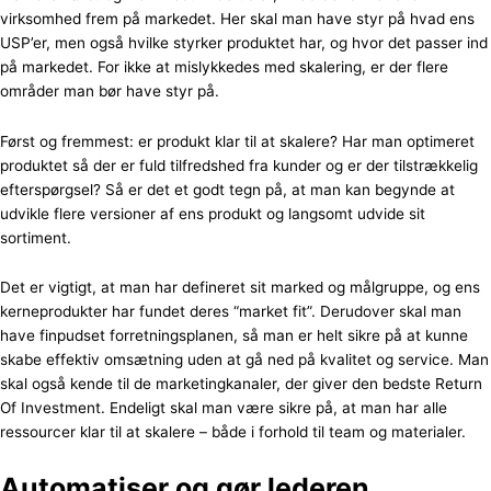
virksomhed frem på markedet. Her skal man have styr på hvad ens
USP’er, men også hvilke styrker produktet har, og hvor det passer ind
på markedet. For ikke at mislykkedes med skalering, er der flere
områder man bør have styr på.
Først og fremmest: er produkt klar til at skalere? Har man optimeret
produktet så der er fuld tilfredshed fra kunder og er der tilstrækkelig
efterspørgsel? Så er det et godt tegn på, at man kan begynde at
udvikle flere versioner af ens produkt og langsomt udvide sit
sortiment.
Det er vigtigt, at man har defineret sit marked og målgruppe, og ens
kerneprodukter har fundet deres “market fit”. Derudover skal man
have finpudset forretningsplanen, så man er helt sikre på at kunne
skabe effektiv omsætning uden at gå ned på kvalitet og service. Man
skal også kende til de marketingkanaler, der giver den bedste Return
Of Investment. Endeligt skal man være sikre på, at man har alle
ressourcer klar til at skalere – både i forhold til team og materialer.
Automatiser og gør lederen