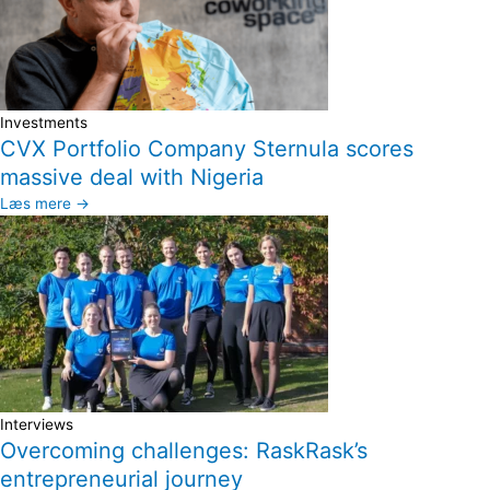
Investments
CVX Portfolio Company Sternula scores
massive deal with Nigeria
Læs mere →
Interviews
Overcoming challenges: RaskRask’s
entrepreneurial journey