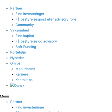
Gå
til
Partner
indholdet
Find investeringer
Få bestyrelsespost eller advisory rolle
Community
Virksomhed
Find kapital
Få bestyrelse og advisory
Soft Funding
Portefølje
Nyheder
Om os
Mød teamet
Karriere
Kontakt os
Menu
Partner
Find investeringer