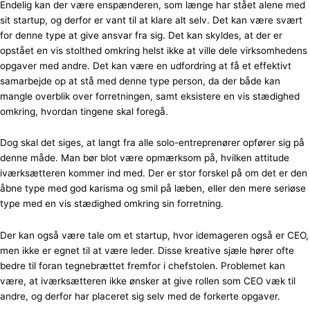
Endelig kan der være enspænderen, som længe har stået alene med
sit startup, og derfor er vant til at klare alt selv. Det kan være svært
for denne type at give ansvar fra sig. Det kan skyldes, at der er
opstået en vis stolthed omkring helst ikke at ville dele virksomhedens
opgaver med andre. Det kan være en udfordring at få et effektivt
samarbejde op at stå med denne type person, da der både kan
mangle overblik over forretningen, samt eksistere en vis stædighed
omkring, hvordan tingene skal foregå.
Dog skal det siges, at langt fra alle solo-entreprenører opfører sig på
denne måde. Man bør blot være opmærksom på, hvilken attitude
iværksætteren kommer ind med. Der er stor forskel på om det er den
åbne type med god karisma og smil på læben, eller den mere seriøse
type med en vis stædighed omkring sin forretning.
Der kan også være tale om et startup, hvor idemageren også er CEO,
men ikke er egnet til at være leder. Disse kreative sjæle hører ofte
bedre til foran tegnebrættet fremfor i chefstolen. Problemet kan
være, at iværksætteren ikke ønsker at give rollen som CEO væk til
andre, og derfor har placeret sig selv med de forkerte opgaver.