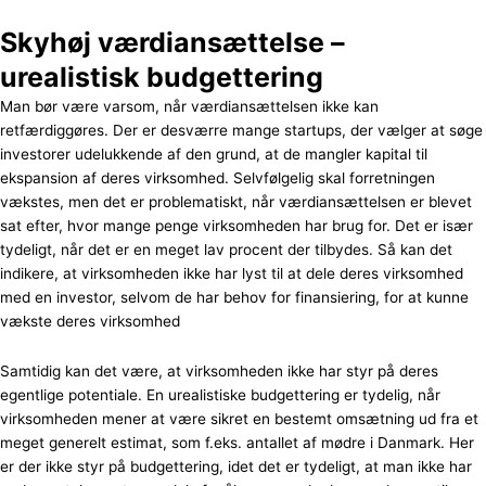
Skyhøj værdiansættelse –
urealistisk budgettering
Man bør være varsom, når værdiansættelsen ikke kan
retfærdiggøres. Der er desværre mange startups, der vælger at søge
investorer udelukkende af den grund, at de mangler kapital til
ekspansion af deres virksomhed. Selvfølgelig skal forretningen
vækstes, men det er problematiskt, når værdiansættelsen er blevet
sat efter, hvor mange penge virksomheden har brug for. Det er især
tydeligt, når det er en meget lav procent der tilbydes. Så kan det
indikere, at virksomheden ikke har lyst til at dele deres virksomhed
med en investor, selvom de har behov for finansiering, for at kunne
vækste deres virksomhed
Samtidig kan det være, at virksomheden ikke har styr på deres
egentlige potentiale. En urealistiske budgettering er tydelig, når
virksomheden mener at være sikret en bestemt omsætning ud fra et
meget generelt estimat, som f.eks. antallet af mødre i Danmark. Her
er der ikke styr på budgettering, idet det er tydeligt, at man ikke har