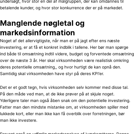
undersøgt, hvor stor en del af målgruppen, der kan omdannes til
betalende kunder, og hvor stor konkurrence der er på markedet.
Manglende nøgletal og
markedsinformation
Noget af det allervigtigste, når man er på jagt efter ens næste
investering, er at få et konkret indblik i tallene. Her bør man spørge
ind både til omsætning indtil videre, budget og forventede omsætning
over de næste 3 år. Her skal virksomheden være realistisk omkring
deres potentielle omsætning,, og hvor hurtigt de kan opnå den.
Samtidig skal virksomheden have styr på deres KPI’er.
Det er et godt tegn, hvis virksomheden selv kommer med disse tal.
På den måde ved man, at de ikke prøver på at skjule noget.
Yderligere taler man også åben snak om den potentielle investering.
Fatter man den mindste mistanke om, at virksomheden spiller med
lukkede kort, eller man ikke kan få overblik over forretningen, bør
man ikke investere.
Forvent også en udførlig markedsanalyse af iværksætterne. Denne