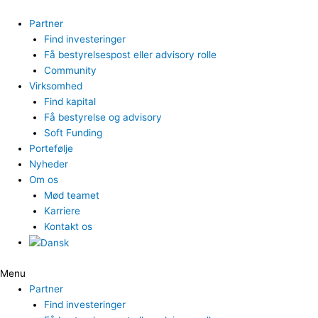
Gå
til
Partner
indholdet
Find investeringer
Få bestyrelsespost eller advisory rolle
Community
Virksomhed
Find kapital
Få bestyrelse og advisory
Soft Funding
Portefølje
Nyheder
Om os
Mød teamet
Karriere
Kontakt os
Menu
Partner
Find investeringer