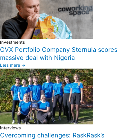
Investments
CVX Portfolio Company Sternula scores
massive deal with Nigeria
Læs mere →
Interviews
Overcoming challenges: RaskRask’s