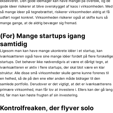
eksekveret. Den gode idemager kan have mangel på overblik, og de
gode ideer risikerer at blive overskygget af kaos i virksomheden. Med
så mange ideer på tegnebrættet, risikerer virksomheden aldrig at få
udført noget konkret. Virksomheden risikerer også at skifte kurs så
mange gange, at de aldrig bevæger sig fremad.
(For) Mange startups igang
samtidig
Ligesom man kan have mange ukonkrete idéer i et startup, kan
iværksætteren også have sine mange idéer fordelt på flere forskellige
startups. Det behøver ikke nødvendigvis at være et dårligt tegn, at
iværksætteren er aktiv i flere startups, der skal blot være en klar
struktur. Alle disse små virksomheder skulle gerne kunne forenes til
en helhed, så de på den ene eller anden måde bidrager til den
samlede portfolio. Derudover er det vigtigt, at det er iværksætterens
primære virksomhed, man får lov at investere i. Ellers kan der gå lang
tid, før man kan høste frugten af sin investering.
Kontrolfreaken, der flyver solo