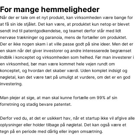
For mange hemmeligheder
Når der er tale om et nyt produkt, kan virksomheden være bange for
at få sin ide stjålet. Det kan være, at produktet kun netop er blevet
sendt ind til patentgodkendelse, og teamet derfor står med lidt
nervøse trækninger og paranoia, mens de fortæller om produktet.
Der er ikke nogen skam i at ville passe godt på sine ideer. Men det er
en skam når det giver investorer og andre interesserede begrænset
indblik i konceptet og virksomheden som helhed. Før man investerer i
en virksomhed, bør man være kommet hele vejen rundt om
konceptet, og hvordan det skaber værdi. Uden komplet indsigt og
nøgletal, kan det være tæt på umuligt at vurdere, om det er en god
investering.
Man plejer at sige, at man skal kunne fortælle om 99% af sin
forretning og stadig bevare patentet.
Derfor ved du, at det er usikkert hav, når et startup ikke vil afgive alle
oplysninger eller holder tilbage på nøgletal. Det kan også være et
tegn på en periode med dårlig eller ingen omsætning.