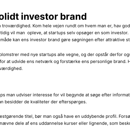
solidt investor brand
n troværdighed. Kom hele vejen rundt om hvem man er, hav gode
idig vil man opleve, at startups selv opsøger en som investor. D
 måde kan ens investor brand gøre søgningen efter attraktive st
et blomstrer med nye startups alle vegne, og der opstår derfor 
r at udvide ens netværk og forstærke ens personlige brand. Hvi
oværdighed.
ps man udviser interesse for vil begynde at søge efter informati
an besidder de kvaliteter der efterspørges.
destgørende titel, bør man også have en uddybende profil. Forsø
at nævne dele af ens uddannelse kurser eller lignende, som bes