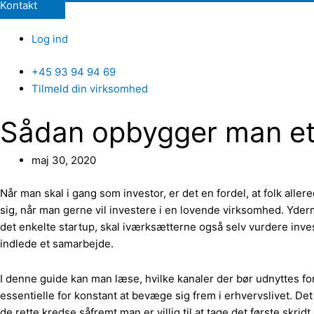
Kontakt
Log ind
+45 93 94 94 69
Tilmeld din virksomhed
Sådan opbygger man et 
maj 30, 2020
Når man skal i gang som investor, er det en fordel, at folk all
sig, når man gerne vil investere i en lovende virksomhed. Yder
det enkelte startup, skal iværksætterne også selv vurdere inves
indlede et samarbejde.
I denne guide kan man læse, hvilke kanaler der bør udnyttes for 
essentielle for konstant at bevæge sig frem i erhvervslivet. Det 
de rette kredse såfremt man er villig til at tage det første skridt.