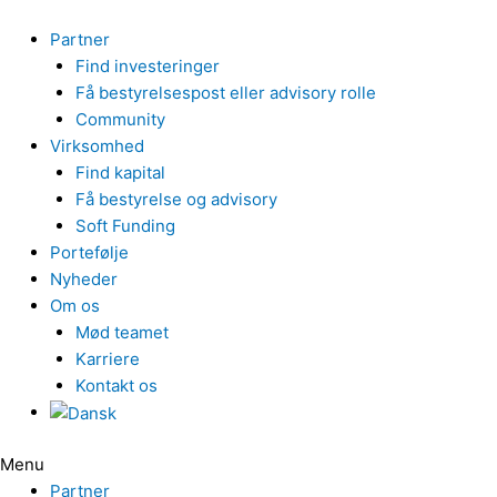
Gå
til
Partner
indholdet
Find investeringer
Få bestyrelsespost eller advisory rolle
Community
Virksomhed
Find kapital
Få bestyrelse og advisory
Soft Funding
Portefølje
Nyheder
Om os
Mød teamet
Karriere
Kontakt os
Menu
Partner