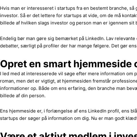
Hvis man er interesseret i startups fra en bestemt branche, så g
investor. Så er det lettere for startups at vide, om de må kont
billede af hvilken slags investor og person man er igennem sit
Endelig bør man gøre sig bemærket på LinkedIn. Lav relevante o
debatter, særligt på profiler der har mange følgere. Det gør 
Opret en smart hjemmeside o
I led med at interesserede vil søge efter mere information om
roman, men det er vigtigt, at hjemmesiden fremstår professionel.
informationer op. Både om ens erfaring, den branche man bevæg
billede af din person.
Ens hjemmeside er, i forlængelse af ens LinkedIn profil, ens b
startups der søger på information om dig. Nu er man godt klæ
Være et aktivt medlem i inv