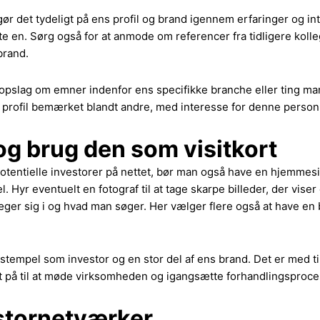
ør det tydeligt på ens profil og brand igennem erfaringer og int
akte en. Sørg også for at anmode om referencer fra tidligere kol
 brand.
pslag om emner indenfor ens specifikke branche eller ting man b
ens profil bemærket blandt andre, med interesse for denne per
g brug den som visitkort
 potentielle investorer på nettet, bør man også have en hjemme
 Hyr eventuelt en fotograf til at tage skarpe billeder, der viser
er sig i og hvad man søger. Her vælger flere også at have en 
låstempel som investor og en stor del af ens brand. Det er med 
dt på til at møde virksomheden og igangsætte forhandlingsproc
estornetværker