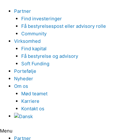
Gå
til
Partner
indholdet
Find investeringer
Få bestyrelsespost eller advisory rolle
Community
Virksomhed
Find kapital
Få bestyrelse og advisory
Soft Funding
Portefølje
Nyheder
Om os
Mød teamet
Karriere
Kontakt os
Menu
Partner