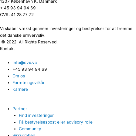
1307 København K, Danmark
+ 45 93 94 94 69
CVR: 41 28 77 72
Vi skaber vækst gennem investeringer og bestyrelser for at fremme
det danske erhvervsliv.
© 2022. All Rights Reserved.
Kontakt
Info@cvx.vc
+45 93 94 94 69
Om os
Forretningsvilkår
Karriere
Partner
Find investeringer
Få bestyrelsespost eller advisory rolle
Community
Virksomhed