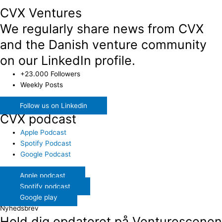
CVX Ventures
We regularly share news from CVX
and the Danish venture community
on our LinkedIn profile.
+23.000 Followers
Weekly Posts
Follow us on Linkedin
CVX podcast
Apple Podcast
Spotify Podcast
Google Podcast
Apple podcast
Spotify podcast
Google play
Nyhedsbrev
Hold dig opdateret på Venturescenen