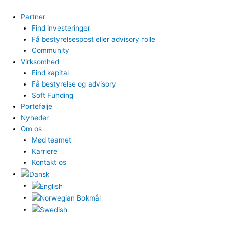
Gå
til
Partner
indholdet
Find investeringer
Få bestyrelsespost eller advisory rolle
Community
Virksomhed
Find kapital
Få bestyrelse og advisory
Soft Funding
Portefølje
Nyheder
Om os
Mød teamet
Karriere
Kontakt os