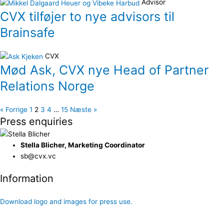
Advisor
CVX tilføjer to nye advisors til
Brainsafe
CVX
Mød Ask, CVX nye Head of Partner
Relations Norge
« Forrige
1
2
3
4
…
15
Næste »
Press enquiries
Stella Blicher, Marketing Coordinator
sb@cvx.vc
Information
Zenia W. Francker is available for interviews and comments.
Download logo and images for press use.